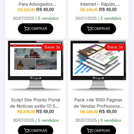
Para Advogados
Internet – Rápido,
O
O
O
O
R$
49,00
R$
49,00
Elementor + WordPress
R$
119,00
Responsivo e Completo
R$
249,00
preço
preço
preço
preço
– 2025
– 2025
original
atual
original
atual
30/07/2025
|
5 vendidos
30/07/2025
|
5 vendidos
era:
é:
era:
é:
R$ 119,00.
R$ 49,00.
R$ 249,00.
R$ 49,00
COMPRAR
COMPRAR
Baixe Já
Baixe Já
Script Site Pronto Portal
Pack +de 1000 Páginas
de Notícias estilo G1 SEO
de Vendas Profissionais
O
O
O
O
R$
49,00
R$
49,00
R$
249,00
2025
Editáveis com Elementor
R$
189,00
preço
preço
preço
preço
2025
original
atual
original
atual
30/07/2025
|
5 vendidos
30/07/2025
|
6 vendidos
era:
é:
era:
é:
R$ 249,00.
R$ 49,00.
R$ 189,00.
R$ 49,00
COMPRAR
COMPRAR