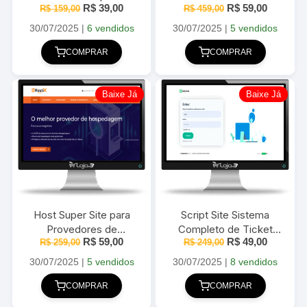
O
O
O
O
R$
39,00
R$
59,00
R$
159,00
R$
JetSmartFilter E
459,00
preço
preço
preço
preço
JetEngine Super leve
original
atual
original
atual
30/07/2025
|
6 vendidos
30/07/2025
|
5 vendidos
era:
é:
2025
era:
é:
R$ 159,00.
R$ 39,00.
R$ 459,00.
R$ 59,00
COMPRAR
COMPRAR
Baixe Já
Baixe Já
Host Super Site para
Script Site Sistema
Provedores de
Completo de Ticket
O
O
O
O
R$
59,00
R$
49,00
Hospedagem Com
R$
259,00
Editável em WorPress
R$
249,00
preço
preço
preço
preço
Gerenciador de Host
2025
original
atual
original
atual
30/07/2025
|
5 vendidos
30/07/2025
|
8 vendidos
era:
é:
era:
é:
R$ 259,00.
R$ 59,00.
R$ 249,00.
R$ 49,00
COMPRAR
COMPRAR