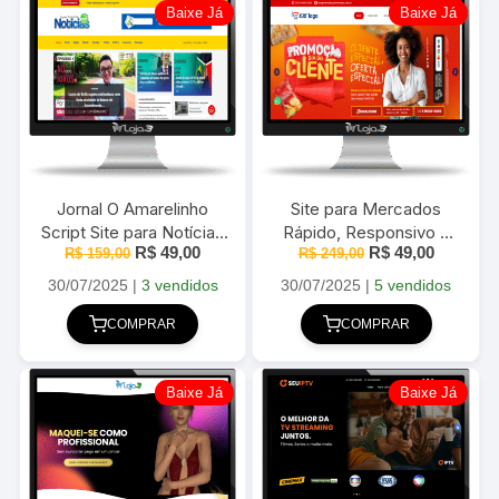
Baixe Já
Baixe Já
Jornal O Amarelinho
Site para Mercados
Script Site para Notícias
Rápido, Responsivo e
O
O
O
O
R$
49,00
R$
49,00
em WordPress 2025
R$
159,00
R$
Completo 2025
249,00
preço
preço
preço
preço
original
atual
original
atual
30/07/2025
|
3 vendidos
30/07/2025
|
5 vendidos
era:
é:
era:
é:
R$ 159,00.
R$ 49,00.
R$ 249,00.
R$ 49,00
COMPRAR
COMPRAR
Baixe Já
Baixe Já