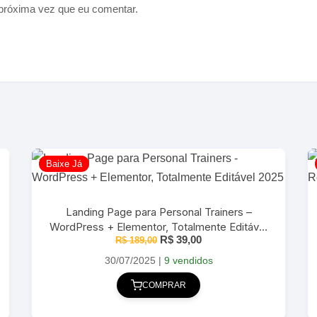
próxima vez que eu comentar.
Baixe Já
Landing Page para Personal Trainers –
WordPress + Elementor, Totalmente Editável
O
O
R$
39,00
R$
189,00
2025
preço
preço
original
atual
30/07/2025
|
9 vendidos
era:
é:
R$ 189,00.
R$ 39,00.
COMPRAR