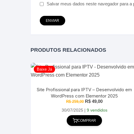
Salvar meus dados neste navegador para a 
PRODUTOS RELACIONADOS
Baixe Já
Site Profissional para IPTV – Desenvolvido em
WordPress com Elementor 2025
O
O
R$
49,00
R$
259,00
preço
preço
original
atual
30/07/2025
|
9 vendidos
era:
é:
R$ 259,00.
R$ 49,00.
COMPRAR