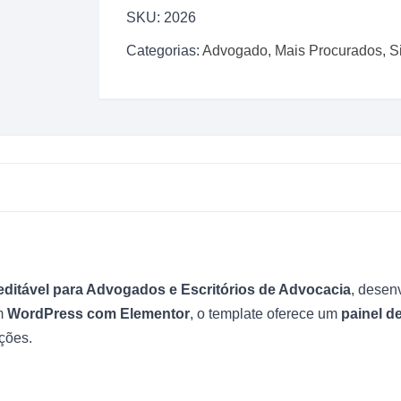
SKU:
2026
Para
Advogados
Categorias:
Advogado
,
Mais Procurados
,
S
Elementor
+
WordPress
-
2025
quantidade
 editável para Advogados e Escritórios de Advocacia
, desen
m
WordPress com Elementor
, o template oferece um
painel d
ções.