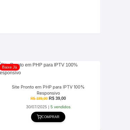
Baixe Já
Site Pronto em PHP para IPTV 100%
Responsivo
O
O
R$
39,00
R$
189,00
preço
preço
original
atual
30/07/2025
|
5 vendidos
era:
é:
R$ 189,00.
R$ 39,00.
COMPRAR