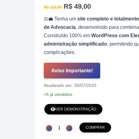
O
R$
49,00
O
R$
119,00
preço
preço
original
atual
⚖️💼 Tenha um
site completo e totalment
era:
é:
R$ 119,00.
R$ 49,00.
de Advocacia
, desenvolvido para combin
Construído 100% em
WordPress com Ele
administração simplificado
, permitindo q
complicações.
Aviso Importante!
Atualizado em: 30/07/2025
+5 já vendidos
VER DEMONSTRAÇÃO
Script
COMPRAR
Site
Completo