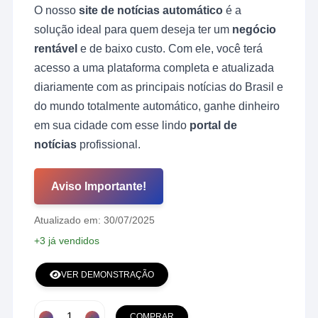
original
atual
O nosso
site de notícias automático
é a
era:
é:
R$ 159,00.
R$ 49,00.
solução ideal para quem deseja ter um
negócio
rentável
e de baixo custo. Com ele, você terá
acesso a uma plataforma completa e atualizada
diariamente com as principais notícias do Brasil e
do mundo totalmente automático, ganhe dinheiro
em sua cidade com esse lindo
portal de
notícias
profissional.
Aviso Importante!
Atualizado em: 30/07/2025
+3 já vendidos
VER DEMONSTRAÇÃO
Jornal
COMPRAR