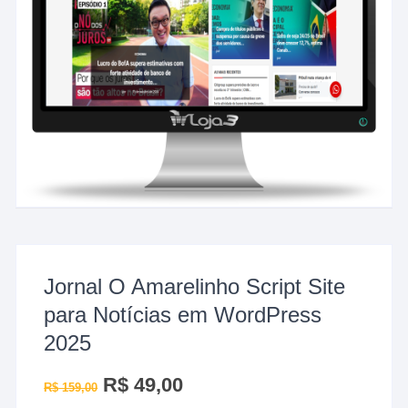
Jornal O Amarelinho Script Site
para Notícias em WordPress
2025
O
R$
49,00
O
R$
159,00
preço
preço