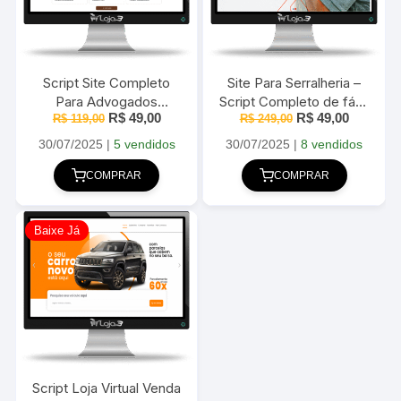
Script Site Completo
Site Para Serralheria –
Para Advogados
Script Completo de fácil
O
O
O
O
R$
49,00
R$
49,00
Elementor + WordPress
R$
119,00
administração 2025
R$
249,00
preço
preço
preço
preço
– 2025
original
atual
original
atual
30/07/2025
|
5 vendidos
30/07/2025
|
8 vendidos
era:
é:
era:
é:
R$ 119,00.
R$ 49,00.
R$ 249,00.
R$ 49,00
COMPRAR
COMPRAR
Baixe Já
Script Loja Virtual Venda