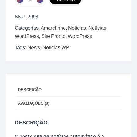
O
Amarelinho
SKU:
2094
Script
Site
Categorias:
Amarelinho
,
Notícias
,
Notícias
para
WordPress
,
Site Pronto
,
WordPress
Notícias
em
Tags:
News
,
Notícias WP
WordPress
2025
quantidade
DESCRIÇÃO
AVALIAÇÕES (0)
DESCRIÇÃO
O nosso
site de notícias automático
é a