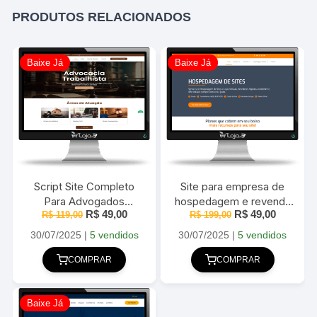
PRODUTOS RELACIONADOS
Baixe Já
Baixe Já
Script Site Completo
Site para empresa de
Para Advogados
hospedagem e revenda
O
O
O
O
R$
49,00
R$
49,00
Elementor + WordPress
R$
119,00
de Hospedagem 2025
R$
199,00
preço
preço
preço
preço
– 2025
original
atual
original
atual
30/07/2025
|
5 vendidos
30/07/2025
|
5 vendidos
era:
é:
era:
é:
R$ 119,00.
R$ 49,00.
R$ 199,00.
R$ 49,00
COMPRAR
COMPRAR
Baixe Já