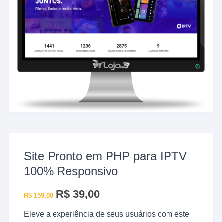
Site Pronto em PHP para IPTV
100% Responsivo
O
R$
39,00
O
R$
159,00
preço
preço
original
atual
Eleve a experiência de seus usuários com este
era:
é:
R$ 159,00.
R$ 39,00.