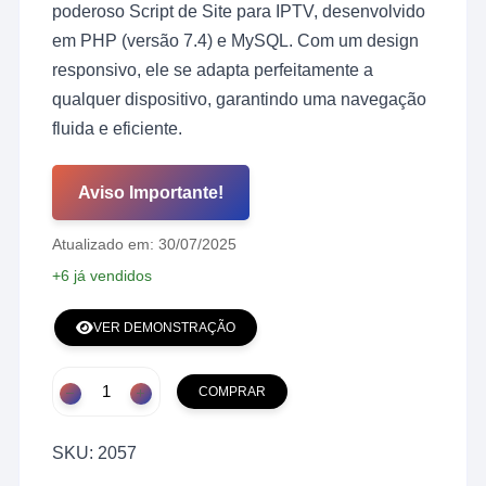
poderoso Script de Site para IPTV, desenvolvido
em PHP (versão 7.4) e MySQL. Com um design
responsivo, ele se adapta perfeitamente a
qualquer dispositivo, garantindo uma navegação
fluida e eficiente.
Aviso Importante!
Atualizado em: 30/07/2025
+6 já vendidos
VER DEMONSTRAÇÃO
Site
COMPRAR
Pronto
em
SKU:
2057
PHP
para