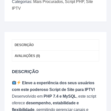
Categorias:
Mais Procurados
,
Script PHP
,
Site
IPTV
IPTV
100%
Responsivo
quantidade
DESCRIÇÃO
AVALIAÇÕES (0)
DESCRIÇÃO
Eleve a experiência dos seus usuários
com este poderoso Script de Site para IPTV!
Desenvolvido em
PHP 7.4 e MySQL
, este script
oferece
desempenho, estabilidade e
flexibilidade
, permitindo gerenciar canais e