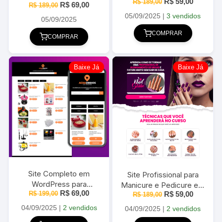
O
O
R$
59,00
R$
189,00
O
O
R$
69,00
R$
189,00
preço
preço
0
preço
preço
original
atual
05/09/2025
|
3 vendidos
original
atual
05/09/2025
.
era:
é:
era:
é:
R$ 189,00.
R$ 59,00
COMPRAR
R$ 189,00.
R$ 69,00.
COMPRAR
Baixe Já
Baixe Já
Site Completo em
Site Profissional para
WordPress para
Manicure e Pedicure em
O
O
R$
69,00
O
O
Achadinhos da Shopee
R$
199,00
R$
59,00
R$
WordPress 2025
189,00
preço
preço
preço
preço
2025
original
atual
04/09/2025
|
2 vendidos
original
atual
04/09/2025
|
2 vendidos
era:
é:
era:
é: