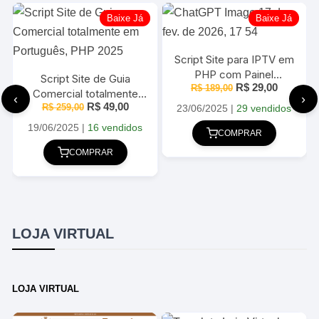
Baixe Já
Baixe Já
Script Site para IPTV em
PHP com Painel
ço
Script Site de Guia
O
O
R$
29,00
l
R$
Administrador
189,00
Comercial totalmente
preço
preço
‹
›
O
O
R$
49,00
em Português, PHP
R$
259,00
original
atual
23/06/2025
|
29 vendidos
129,00.
preço
preço
era:
é:
2025
original
atual
19/06/2025
|
16 vendidos
R$ 189,00.
R$ 29,00
COMPRAR
era:
é:
R$ 259,00.
R$ 49,00.
COMPRAR
LOJA VIRTUAL
LOJA VIRTUAL