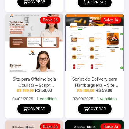
R$ 199,00.
R$ 69,00.
R$ 189,00.
R$ 59,00
COMPRAR
COMPRAR
Baixe Já
Baixe Já
Script de Delivery para
Site para Oftalmologia
Hamburgueria – Site
Oculista – Script
O
O
O
O
R$
59,00
R$
59,00
R$
Completo em
189,00
R$
Completo em
189,00
preço
preço
preço
preço
WordPress 2025
WordPress 2025
original
atual
original
atual
02/09/2025
|
1 vendidos
04/09/2025
|
1 vendidos
era:
é:
era:
é:
R$ 189,00.
R$ 59,00
R$ 189,00.
R$ 59,00.
COMPRAR
COMPRAR
Baixe Já
Baixe Já