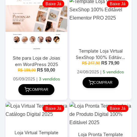
Baixe Já
Baixe Já
Template Loja Virtual
SexShop 100% Editável
Site para Loja de Joias
O
O
R$
79,90
Elementor PRO 2025
R$
247,90
em WordPress 2025
preço
preço
O
O
R$
59,00
R$
189,00
original
atual
24/08/2025
|
5 vendidos
preço
preço
era:
é:
original
atual
05/09/2025
|
3 vendidos
R$ 247,90.
R$ 79,90
COMPRAR
era:
é:
R$ 189,00.
R$ 59,00.
COMPRAR
Baixe Já
Baixe Já
Loja Virtual Template
Loja Pronta Template