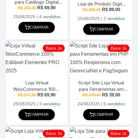
para Catálogo Digital
Loja de Produto Digital
O
O
R$
69,90
R$
250,00
2025
O
O
R$
89,00
100% Editável 2025
R$
200,00
preço
preço
preço
preço
original
atual
25/08/2025
|
4 vendidos
original
atual
25/08/2025
|
2 vendidos
era:
é:
era:
é:
R$ 250,00.
R$ 69,90.
R$ 200,00.
R$ 89,00
COMPRAR
COMPRAR
Baixe Já
Baixe Já
Loja Virtual
Script Site Loja Virtual
WooCommerce 100%
para Ferramentas em
O
O
O
O
R$
69,90
R$
39,00
Editável Elementor PRO
R$
247,00
PHP 100% Responsiva
R$
249,00
preço
preço
preço
preço
2025
com GerenciaNet e
original
atual
original
atual
25/08/2025
|
3 vendidos
24/06/2025
|
5 vendidos
era:
é:
PagSeguro
era:
é:
R$ 247,00.
R$ 69,90.
R$ 249,00.
R$ 39,00
COMPRAR
COMPRAR
Baixe Já
Baixe Já