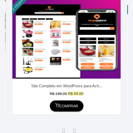
À VE
À VENDA
Site Completo em WordPress para Ach...
O
O
R$
199,00
R$
69,00
p
p
COMPRAR
r
r
e
e
ç
ç
o
o