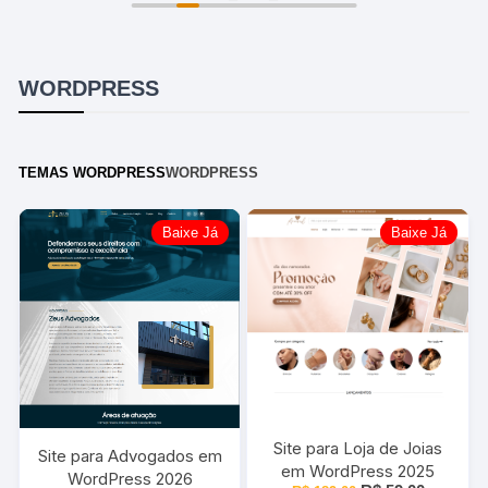
o
a
r
t
i
u
g
a
WORDPRESS
i
l
n
é
a
:
TEMAS WORDPRESS
WORDPRESS
l
R
e
$
r
Baixe Já
Baixe Já
a
6
:
9
R
,
$
0
0
1
.
9
9
Site para Loja de Joias
Site para Advogados em
,
em WordPress 2025
WordPress 2026
0