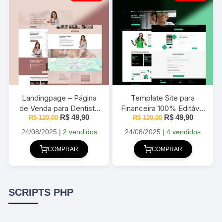
Landingpage – Página
Template Site para
de Venda para Dentista
Financeira 100% Editável
O
O
O
O
R$
49,90
R$
49,90
e Clinicas 100% Editável
R$
120,00
R$
120,00
2025
preço
preço
preço
preço
2025
original
atual
original
atual
24/08/2025
|
2 vendidos
24/08/2025
|
4 vendidos
era:
é:
era:
é:
R$ 120,00.
R$ 49,90.
R$ 120,00.
R$ 49,90
COMPRAR
COMPRAR
SCRIPTS PHP