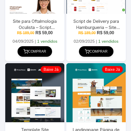
Script de Delivery para
Site para Oftalmologia
Hamburgueria – Site
Oculista – Script
O
O
O
O
R$
59,00
R$
59,00
R$
Completo em
189,00
R$
Completo em
189,00
preço
preço
preço
preço
WordPress 2025
WordPress 2025
original
atual
original
atual
02/09/2025
|
1 vendidos
04/09/2025
|
1 vendidos
era:
é:
era:
é:
R$ 189,00.
R$ 59,00
R$ 189,00.
R$ 59,00.
COMPRAR
COMPRAR
Baixe Já
Baixe Já
Template Site
Landingpage Página de