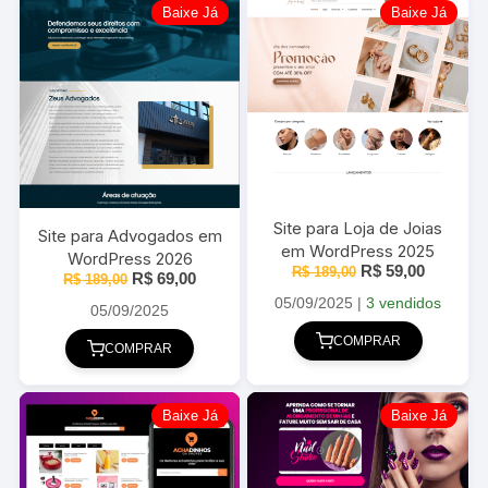
Baixe Já
Baixe Já
Site para Loja de Joias
Site para Advogados em
em WordPress 2025
WordPress 2026
O
O
R$
59,00
R$
189,00
O
O
R$
69,00
R$
189,00
preço
preço
preço
preço
original
atual
05/09/2025
|
3 vendidos
original
atual
05/09/2025
era:
é:
era:
é:
R$ 189,00.
R$ 59,00
COMPRAR
R$ 189,00.
R$ 69,00.
COMPRAR
Baixe Já
Baixe Já