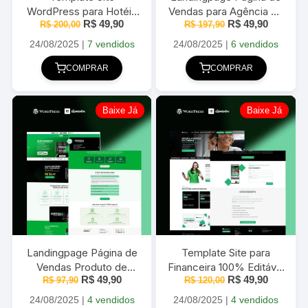
WordPress para Hotéis
Vendas para Agência de
O
O
O
O
R$
49,90
R$
49,90
e Pousadas 100%
R$
200,00
Viagem 100% Editável
R$
197,90
preço
preço
preço
preço
Editável 2025
2025
original
atual
original
atual
24/08/2025
|
7 vendidos
24/08/2025
|
6 vendidos
era:
é:
era:
é:
R$ 200,00.
R$ 49,90.
R$ 197,90.
R$ 49,90
COMPRAR
COMPRAR
Baixe Já
Baixe Já
Landingpage Página de
Template Site para
Vendas Produto de
Financeira 100% Editável
O
O
O
O
R$
49,90
R$
49,90
Emagrecimento 100%
R$
97,90
R$
120,00
2025
preço
preço
preço
preço
Editável 2025
original
atual
original
atual
24/08/2025
|
4 vendidos
24/08/2025
|
4 vendidos