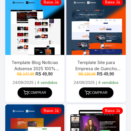
Baixe Já
Baixe Já
Template Blog Notícias
Template Site para
Adsense 2025 100%
Empresa de Guincho
O
O
O
O
R$
49,90
R$
49,90
R$
Editável 2025
147,00
100% Editável 2025
R$
120,00
preço
preço
preço
preço
original
atual
original
atual
24/08/2025
|
4 vendidos
24/08/2025
|
4 vendidos
era:
é:
era:
é:
R$ 147,00.
R$ 49,90.
R$ 120,00.
R$ 49,90
COMPRAR
COMPRAR
Baixe Já
Baixe Já