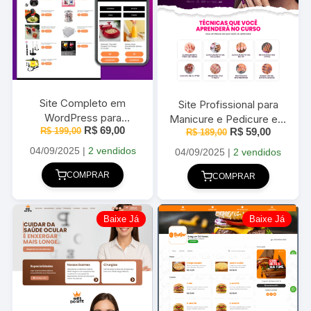
Site Completo em
Site Profissional para
WordPress para
Manicure e Pedicure em
O
O
R$
69,00
O
O
Achadinhos da Shopee
R$
199,00
R$
59,00
R$
WordPress 2025
189,00
preço
preço
preço
preço
2025
original
atual
04/09/2025
|
2 vendidos
original
atual
04/09/2025
|
2 vendidos
era:
é:
era:
é:
R$ 199,00.
R$ 69,00.
R$ 189,00.
R$ 59,00
COMPRAR
COMPRAR
Baixe Já
Baixe Já