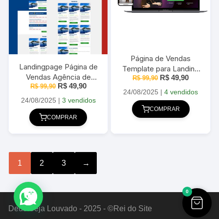
Página de Vendas
Landingpage Página de
Template para Landing
Vendas Agência de
O
O
R$
49,90
Page para Cursos e
R$
99,90
preço
preço
O
O
R$
49,90
Viagens 100% Editável
R$
99,90
Treinamentos 2025
original
atual
24/08/2025
|
4 vendidos
preço
preço
2025
era:
é:
original
atual
24/08/2025
|
3 vendidos
R$ 99,90.
R$ 49,90
era:
é:
COMPRAR
R$ 99,90.
R$ 49,90.
COMPRAR
1
2
3
→
0
Deus Seja Louvado - 2025 - ©Rei do Site