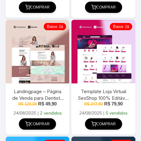
era:
é:
era:
é:
R$ 97,90.
R$ 49,90.
R$ 120,00.
R$ 49,90
COMPRAR
COMPRAR
Baixe Já
Baixe Já
Landingpage – Página
Template Loja Virtual
de Venda para Dentista
SexShop 100% Editável
O
O
O
O
R$
49,90
R$
79,90
e Clinicas 100% Editável
R$
120,00
Elementor PRO 2025
R$
247,90
preço
preço
preço
preço
2025
original
atual
original
atual
24/08/2025
|
2 vendidos
24/08/2025
|
5 vendidos
era:
é:
era:
é:
R$ 120,00.
R$ 49,90.
R$ 247,90.
R$ 79,90
COMPRAR
COMPRAR