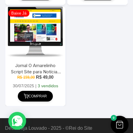
Baixe Já
Jornal O Amarelinho
Script Site para Notícias
O
O
R$
49,00
em WordPress 2025
R$
159,00
preço
preço
original
atual
30/07/2025
|
3 vendidos
era:
é:
R$ 159,00.
R$ 49,00.
COMPRAR
0
Deus Seja Louvado - 2025 - ©Rei do Site