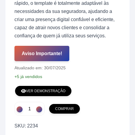
rápido, o template é totalmente adaptável às
necessidades da sua seguradora, ajudando a
criar uma presença digital confiável e eficiente,
capaz de atrair novos clientes e consolidar a
confiança de quem já utiliza seus serviços.
Aviso Importante!
Atualizado em: 30/07/2025
+5 já vendidos
VER DEMONSTRAÇÃO
Site
COMPRAR
para
Seguradora
SKU:
2234
Rápido,
Responsivo