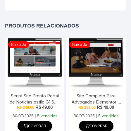
PRODUTOS RELACIONADOS
Baixe Já
Baixe Já
Script Site Pronto Portal
Site Completo Para
de Notícias estilo G1 SEO
Advogados Elementor +
O
O
O
O
R$
49,00
R$
49,00
R$
249,00
2025
WordPress- 2025
R$
189,00
preço
preço
preço
preço
original
atual
original
atual
30/07/2025
|
5 vendidos
30/07/2025
|
5 vendidos
era:
é:
era:
é:
R$ 249,00.
R$ 49,00.
R$ 189,00.
R$ 49,00
COMPRAR
COMPRAR