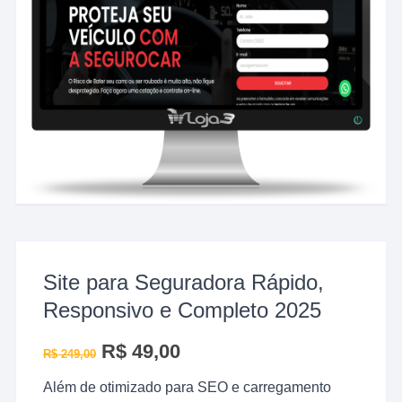
Site para Seguradora Rápido,
Responsivo e Completo 2025
O
R$
49,00
O
R$
249,00
preço
preço
original
atual
Além de otimizado para SEO e carregamento
era:
é:
R$ 249,00.
R$ 49,00.