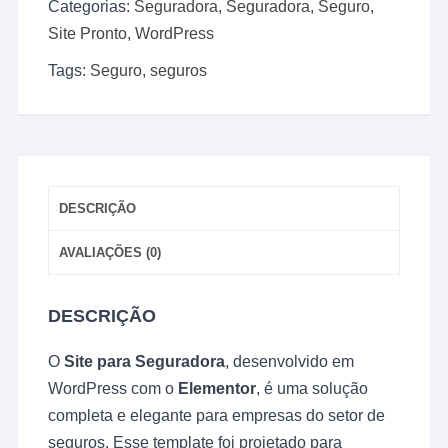
Categorias:
Seguradora
,
Seguradora
,
Seguro
,
e
Site Pronto
,
WordPress
Completo
2025
Tags:
Seguro
,
seguros
quantidade
DESCRIÇÃO
AVALIAÇÕES (0)
DESCRIÇÃO
O
Site para Seguradora
, desenvolvido em
WordPress com o
Elementor
, é uma solução
completa e elegante para empresas do setor de
seguros. Esse template foi projetado para