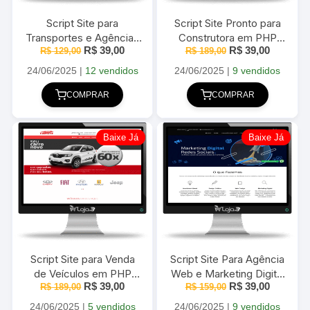
Script Site para
Script Site Pronto para
Transportes e Agências
Construtora em PHP
O
O
O
O
R$
39,00
R$
39,00
R$
de Viagens 100%
129,00
R$
189,00
com Painel
preço
preço
preço
preço
responsivo
Administrador
original
atual
original
atual
24/06/2025
|
12 vendidos
24/06/2025
|
9 vendidos
era:
é:
era:
é:
R$ 129,00.
R$ 39,00.
R$ 189,00.
R$ 39,00
COMPRAR
COMPRAR
Baixe Já
Baixe Já
Script Site para Venda
Script Site Para Agência
de Veículos em PHP
Web e Marketing Digital
O
O
O
O
R$
39,00
R$
39,00
com painel administrável
R$
189,00
R$
159,00
em PHP
preço
preço
preço
preço
original
atual
original
atual
24/06/2025
|
5 vendidos
24/06/2025
|
9 vendidos