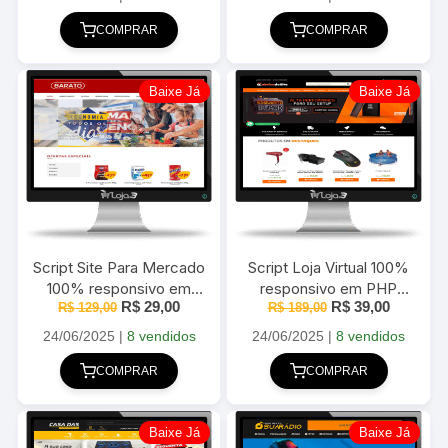
era:
é:
era:
é:
R$ 189,00.
R$ 39,00.
R$ 159,00.
R$ 39,00
COMPRAR
COMPRAR
Baixe Já
Baixe Já
Script Site Para Mercado
Script Loja Virtual 100%
100% responsivo em
responsivo em PHP
O
O
O
O
R$
29,00
R$
39,00
PHP MySQL com Painel
R$
129,00
R$
189,00
MySQL
preço
preço
preço
preço
Administrativo
original
atual
original
atual
24/06/2025
|
8 vendidos
24/06/2025
|
8 vendidos
era:
é:
era:
é:
R$ 129,00.
R$ 29,00.
R$ 189,00.
R$ 39,00
COMPRAR
COMPRAR
Baixe Já
Baixe Já