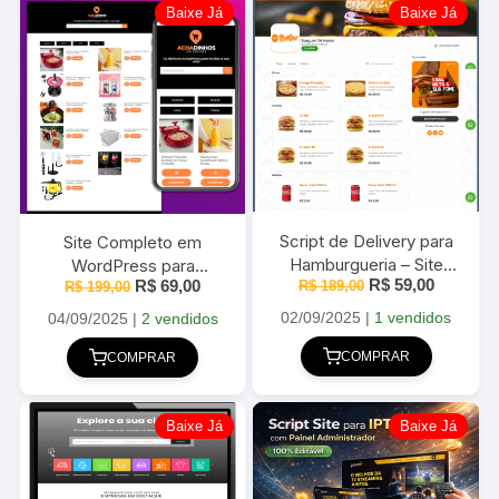
Baixe Já
Baixe Já
Script de Delivery para
Site Completo em
Hamburgueria – Site
WordPress para
O
O
O
O
R$
59,00
R$
69,00
R$
Completo em
189,00
Achadinhos da Shopee
R$
199,00
preço
preço
preço
preço
WordPress 2025
2025
original
atual
original
atual
02/09/2025
|
1 vendidos
04/09/2025
|
2 vendidos
era:
é:
era:
é:
R$ 189,00.
R$ 59,00
R$ 199,00.
R$ 69,00.
COMPRAR
COMPRAR
Baixe Já
Baixe Já