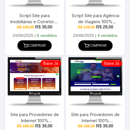
Script Site para
Script Site para Agência
Imobiliárias e Corretores
de Viagens 100%
O
O
O
O
R$
39,00
R$
29,00
100% responsivo em
R$
189,00
responsivo em PHP
R$
129,00
preço
preço
preço
preço
PHP com Painel
MySQL com Painel
original
atual
original
atual
24/06/2025
|
6 vendidos
24/06/2025
|
4 vendidos
Administrativo
era:
é:
Administrativo
era:
é:
R$ 189,00.
R$ 39,00.
R$ 129,00.
R$ 29,00
COMPRAR
COMPRAR
Baixe Já
Baixe Já
Site para Provedores de
Site para Provedores de
Internet 100%
Internet 100%
O
O
O
O
R$
39,00
R$
39,00
responsivo em PHP com
R$
189,00
responsivo em PHP com
R$
189,00
preço
preço
preço
preço