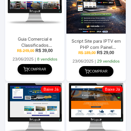
Guia Comercial e
Script Site para IPTV em
Classificados
PHP com Painel
O
O
R$
39,00
WordPress Moderno
R$
249,00
O
O
R$
29,00
R$
Administrador
189,00
preço
preço
preço
preço
Atualizado 2025
original
atual
23/06/2025
|
8 vendidos
original
atual
23/06/2025
|
29 vendidos
era:
é:
era:
é:
R$ 249,00.
R$ 39,00.
COMPRAR
R$ 189,00.
R$ 29,00
COMPRAR
Baixe Já
Baixe Já