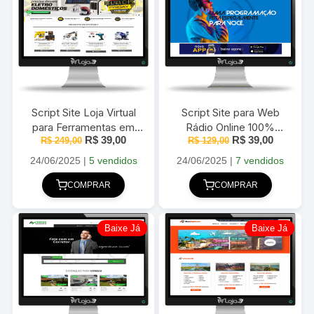
Script Site Loja Virtual
Script Site para Web
para Ferramentas em
Rádio Online 100%
O
O
O
O
R$
39,00
R$
39,00
PHP 100% Responsiva
R$
249,00
responsivo em PHP
R$
129,00
preço
preço
preço
preço
com GerenciaNet e
MySQL
original
atual
original
atual
24/06/2025
|
5 vendidos
24/06/2025
|
7 vendidos
PagSeguro
era:
é:
era:
é:
R$ 249,00.
R$ 39,00.
R$ 129,00.
R$ 39,00
COMPRAR
COMPRAR
Baixe Já
Baixe Já