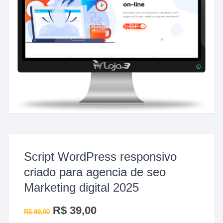
Script WordPress responsivo
criado para agencia de seo
Marketing digital 2025
O
R$
39,00
O
R$
99,00
preço
preço