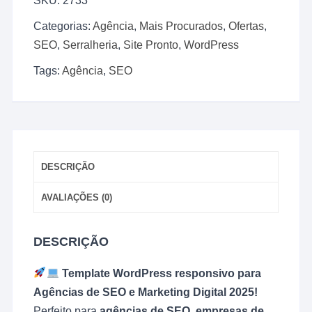
SKU:
2733
criado
para
Categorias:
Agência
,
Mais Procurados
,
Ofertas
,
agencia
SEO
,
Serralheria
,
Site Pronto
,
WordPress
de
seo
Tags:
Agência
,
SEO
Marketing
digital
2025
quantidade
DESCRIÇÃO
AVALIAÇÕES (0)
DESCRIÇÃO
Template WordPress responsivo para
Agências de SEO e Marketing Digital 2025!
Perfeito para
agências de SEO, empresas de