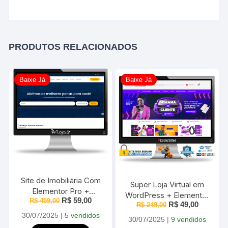
PRODUTOS RELACIONADOS
Baixe Já
Baixe Já
Site de Imobiliária Com
Super Loja Virtual em
Elementor Pro +
WordPress + Elementor
O
O
R$
59,00
R$
JetSmartFilter E
459,00
O
O
R$
49,00
R$
249,00
2025
preço
preço
preço
preço
JetEngine Super leve
original
atual
30/07/2025
|
5 vendidos
original
atual
30/07/2025
|
9 vendidos
2025
era:
é:
era:
é: