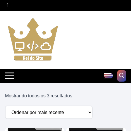
Pular
para
o
conteúdo
Classificado
Mostrando todos os 3 resultados
por
mais
recente