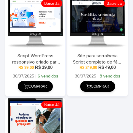
Baixe Já
Baixe Já
Script WordPress
Site para serralheria
responsivo criado para
Script completo de fácil
O
O
O
O
R$
39,00
R$
49,00
R$
agencia de seo
99,00
administração 2025
R$
249,00
preço
preço
preço
preço
Marketing digital 2025
original
atual
original
atual
30/07/2025
|
6 vendidos
30/07/2025
|
8 vendidos
era:
é:
era:
é:
R$ 99,00.
R$ 39,00.
R$ 249,00.
R$ 49,00
COMPRAR
COMPRAR
Baixe Já