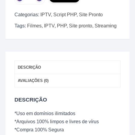
Site
para
Categorias:
IPTV
,
Script PHP
,
Site Pronto
IPTV
em
Tags:
Filmes
,
IPTV
,
PHP
,
Site pronto
,
Streaming
PHP
com
Painel
Administrador
quantidade
DESCRIÇÃO
AVALIAÇÕES (0)
DESCRIÇÃO
*Uso em domínios ilimitados
*Arquivos 100% limpos e livres de vírus
*Compra 100% Segura