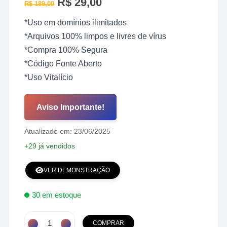
O
R$
29,00
O
R$
189,00
preço
preço
original
atual
*Uso em domínios ilimitados
era:
é:
R$ 189,00.
R$ 29,00.
*Arquivos 100% limpos e livres de vírus
*Compra 100% Segura
*Código Fonte Aberto
*Uso Vitalício
Aviso Importante!
Atualizado em: 23/06/2025
+29 já vendidos
VER DEMONSTRAÇÃO
30 em estoque
Script
COMPRAR