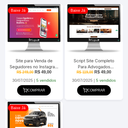
Baixe Já
Baixe Já
Site para Venda de
Script Site Completo
Seguidores no Instagram
Para Advogados
O
O
O
O
R$
49,00
R$
49,00
2025 Administrável
R$
249,00
Elementor + WordPress
R$
119,00
preço
preço
preço
preço
– 2025
original
atual
original
atual
30/07/2025
|
5 vendidos
30/07/2025
|
5 vendidos
era:
é:
era:
é:
R$ 249,00.
R$ 49,00.
R$ 119,00.
R$ 49,00
COMPRAR
COMPRAR
Baixe Já