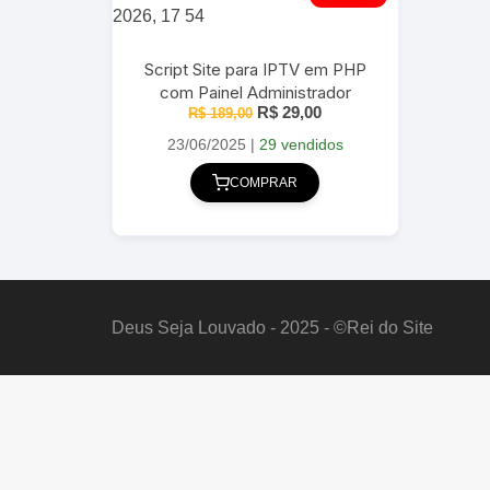
Script Site para IPTV em PHP
com Painel Administrador
O
O
R$
29,00
R$
189,00
preço
preço
original
atual
23/06/2025
|
29 vendidos
era:
é:
R$ 189,00.
R$ 29,00.
COMPRAR
Deus Seja Louvado - 2025 - ©Rei do Site