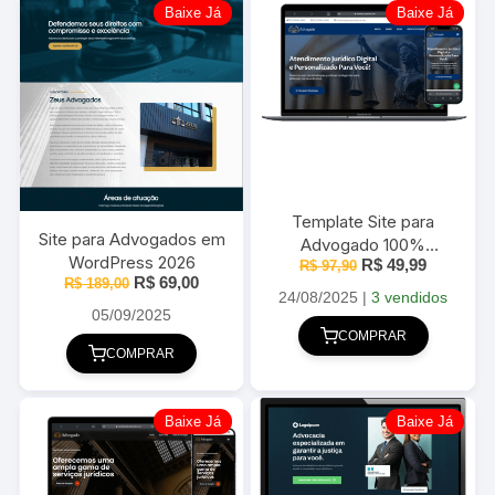
Baixe Já
Baixe Já
Template Site para
Site para Advogados em
Advogado 100%
WordPress 2026
O
O
R$
49,99
Responsivo 2025
R$
97,90
preço
preço
O
O
R$
69,00
R$
189,00
original
atual
24/08/2025
|
3 vendidos
preço
preço
era:
é:
original
atual
05/09/2025
R$ 97,90.
R$ 49,99
era:
é:
COMPRAR
R$ 189,00.
R$ 69,00.
COMPRAR
Baixe Já
Baixe Já