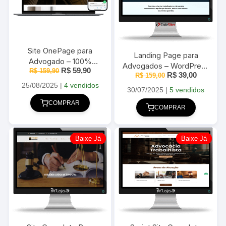
Site OnePage para
Landing Page para
Advogado – 100%
Advogados – WordPress
O
O
R$
59,90
Editável Página de
R$
159,90
O
O
R$
39,00
+ Elementor, Totalmente
R$
159,00
preço
preço
Vendas 2025
preço
preço
original
atual
25/08/2025
|
4 vendidos
Editável 2025
original
atual
30/07/2025
|
5 vendidos
era:
é:
era:
é:
R$ 159,90.
R$ 59,90.
COMPRAR
R$ 159,00.
R$ 39,00
COMPRAR
Baixe Já
Baixe Já