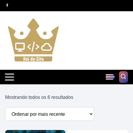
Pular
para
o
conteúdo
Classificado
Mostrando todos os 6 resultados
por
mais
recente