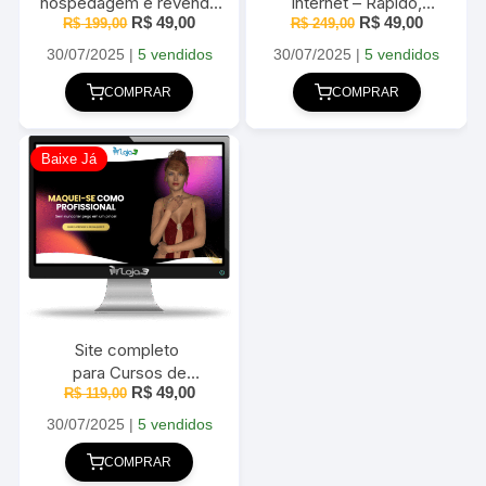
hospedagem e revenda
Internet – Rápido,
O
O
O
O
R$
49,00
R$
49,00
de Hospedagem 2025
R$
199,00
Responsivo e Completo
R$
249,00
preço
preço
preço
preço
– 2025
original
atual
original
atual
30/07/2025
|
5 vendidos
30/07/2025
|
5 vendidos
era:
é:
era:
é:
R$ 199,00.
R$ 49,00.
R$ 249,00.
R$ 49,00
COMPRAR
COMPRAR
Baixe Já
Site completo
para Cursos de
O
O
R$
49,00
Maquiagem Super
R$
119,00
preço
preço
Completo 2025
original
atual
30/07/2025
|
5 vendidos
era:
é:
R$ 119,00.
R$ 49,00.
COMPRAR