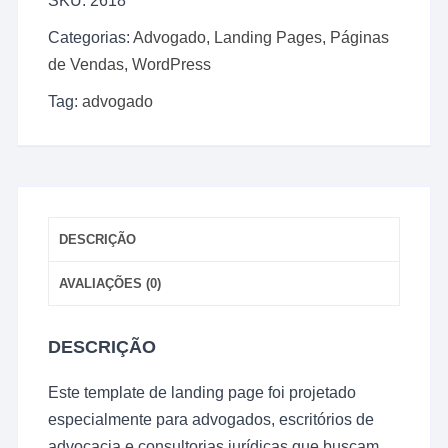
SKU:
2618
Advogados
-
Categorias:
Advogado
,
Landing Pages
,
Páginas
WordPress
de Vendas
,
WordPress
+
Elementor,
Tag:
advogado
Totalmente
Editável
2025
quantidade
DESCRIÇÃO
AVALIAÇÕES (0)
DESCRIÇÃO
Este template de landing page foi projetado
especialmente para advogados, escritórios de
advocacia e consultorias jurídicas que buscam