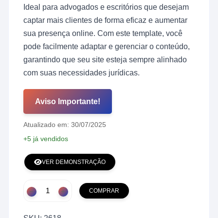
original
atual
Ideal para advogados e escritórios que desejam
era:
é:
R$ 159,00.
R$ 39,00.
captar mais clientes de forma eficaz e aumentar
sua presença online. Com este template, você
pode facilmente adaptar e gerenciar o conteúdo,
garantindo que seu site esteja sempre alinhado
com suas necessidades jurídicas.
Aviso Importante!
Atualizado em: 30/07/2025
+5 já vendidos
VER DEMONSTRAÇÃO
Landing
COMPRAR
Page
para