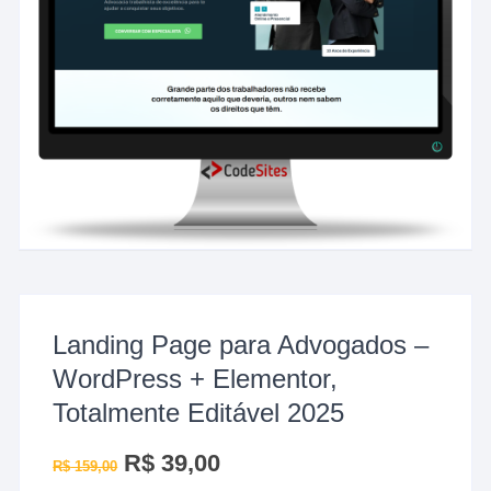
Landing Page para Advogados –
WordPress + Elementor,
Totalmente Editável 2025
O
R$
39,00
O
R$
159,00
preço
preço