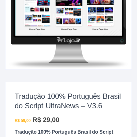
Tradução 100% Português Brasil
do Script UltraNews – V3.6
O
R$
29,00
O
R$
59,00
preço
preço
original
atual
Tradução 100% Português Brasil do Script
era:
é:
R$ 59,00.
R$ 29,00.