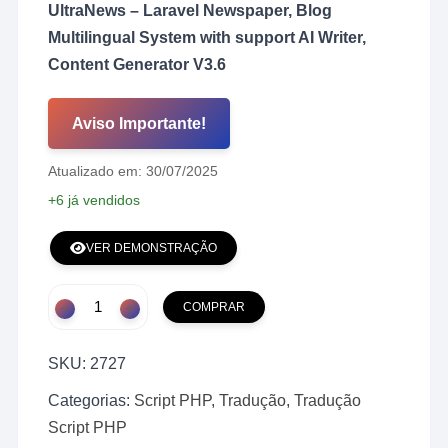
UltraNews – Laravel Newspaper, Blog
Multilingual System with support AI Writer,
Content Generator V3.6
Aviso Importante!
Atualizado em: 30/07/2025
+6 já vendidos
VER DEMONSTRAÇÃO
Tradução
COMPRAR
100%
Português
SKU:
2727
Brasil
do
Categorias:
Script PHP
,
Tradução
,
Tradução
Script
Script PHP
UltraNews