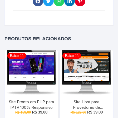
PRODUTOS RELACIONADOS
Baixe Já
Baixe Já
Site Pronto em PHP para
Site Host para
IPTV 100% Responsivo
Provedores de
O
O
O
O
R$
39,00
R$
39,00
R$
159,00
Hospedagem 100%
R$
129,00
preço
preço
preço
preço