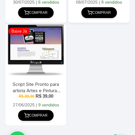
responsivo com Painel
original
atual
original
atual
30/07/2025
|
6 vendidos
08/07/2025
|
9 vendidos
era:
é:
era:
é:
R$ 159,00.
R$ 39,00.
R$ 129,00.
R$ 39,00
COMPRAR
COMPRAR
Baixe Já
Script Site Pronto para
artista Artes e Pinturas
O
O
R$
39,00
R$
89,00
em PHP
preço
preço
original
atual
27/06/2025
|
9 vendidos
era:
é:
R$ 89,00.
R$ 39,00.
COMPRAR