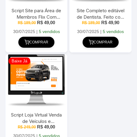
Script Site para Área de
Site Completo editável
Membros Flix Com
de Dentista. Feito com
O
O
O
O
R$
49,00
R$
49,90
Painel Administrável
R$
189,00
WordPress e Elementor
R$
189,00
preço
preço
preço
preço
2025
2025
original
atual
original
atual
30/07/2025
|
5 vendidos
30/07/2025
|
5 vendidos
era:
é:
era:
é:
R$ 189,00.
R$ 49,00.
R$ 189,00.
R$ 49,90
COMPRAR
COMPRAR
Baixe Já
Script Loja Virtual Venda
de Veículos e
O
O
R$
49,00
Classificados de Carros
R$
249,00
preço
preço
2025
original
atual
30/07/2025
|
5 vendidos