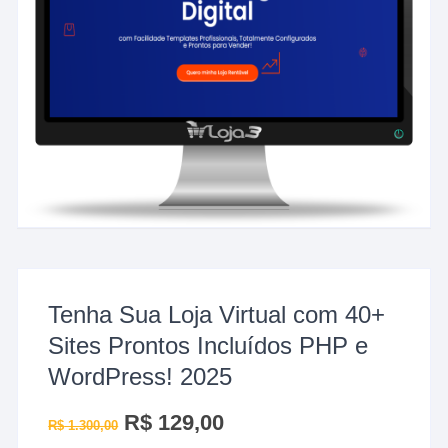
Tenha Sua Loja Virtual com 40+
Sites Prontos Incluídos PHP e
WordPress! 2025
O
R$
129,00
O
R$
1.300,00
preço
preço