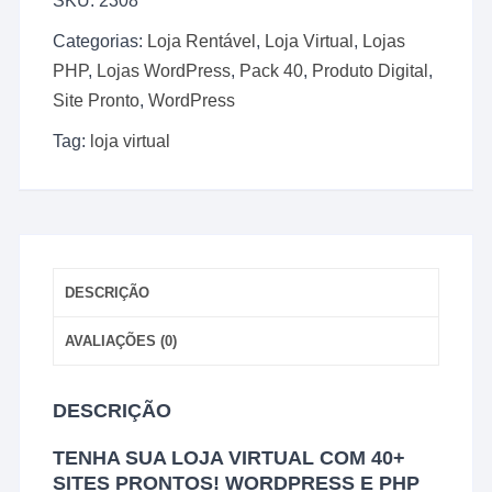
SKU:
2308
Virtual
com
Categorias:
Loja Rentável
,
Loja Virtual
,
Lojas
40+
PHP
,
Lojas WordPress
,
Pack 40
,
Produto Digital
,
Sites
Site Pronto
,
WordPress
Prontos
Incluídos
Tag:
loja virtual
PHP
e
WordPress!
2025
quantidade
DESCRIÇÃO
AVALIAÇÕES (0)
DESCRIÇÃO
TENHA SUA LOJA VIRTUAL COM 40+
SITES PRONTOS! WORDPRESS E PHP