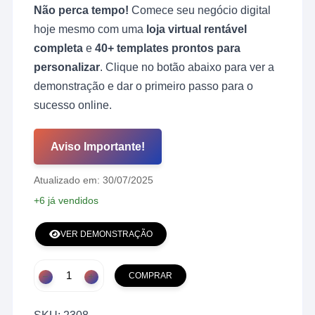
original
atual
Não perca tempo!
Comece seu negócio digital
era:
é:
R$ 1.300,00.
R$ 129,00.
hoje mesmo com uma
loja virtual rentável
completa
e
40+ templates prontos para
personalizar
. Clique no botão abaixo para ver a
demonstração e dar o primeiro passo para o
sucesso online.
Aviso Importante!
Atualizado em: 30/07/2025
+6 já vendidos
VER DEMONSTRAÇÃO
Tenha
COMPRAR
Sua
Loja