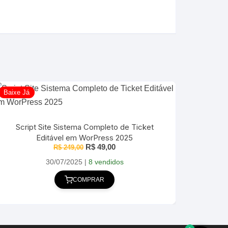
Baixe Já
Script Site Sistema Completo de Ticket
Editável em WorPress 2025
O
O
R$
49,00
R$
249,00
preço
preço
original
atual
30/07/2025
|
8 vendidos
era:
é:
R$ 249,00.
R$ 49,00.
COMPRAR