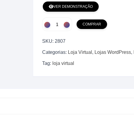
VER DEMONSTRAÇÃO
Super
COMPRAR
Loja
Vitrine
SKU:
2807
em
WordPress
Categorias:
Loja Virtual
,
Lojas WordPress
,
+
Tag:
loja virtual
Elementor
Produtos
Digital
2025
quantidade