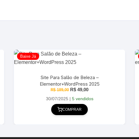
Baixe Já
Site Para Salão de Beleza –
Elementor+WordPress 2025
O
O
R$
49,00
R$
189,00
preço
preço
original
atual
30/07/2025
|
5 vendidos
era:
é:
R$ 189,00.
R$ 49,00.
COMPRAR