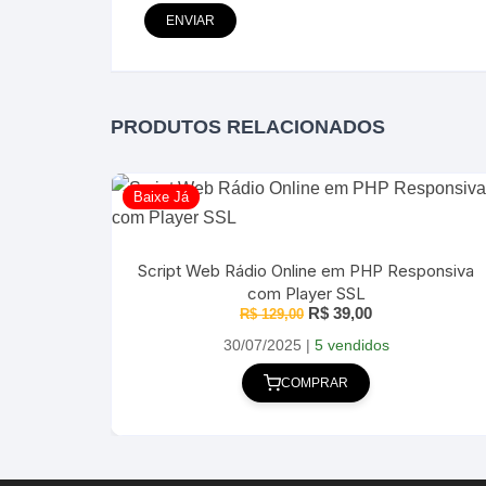
PRODUTOS RELACIONADOS
Baixe Já
Script Web Rádio Online em PHP Responsiva
com Player SSL
O
O
R$
39,00
R$
129,00
preço
preço
original
atual
30/07/2025
|
5 vendidos
era:
é:
R$ 129,00.
R$ 39,00.
COMPRAR