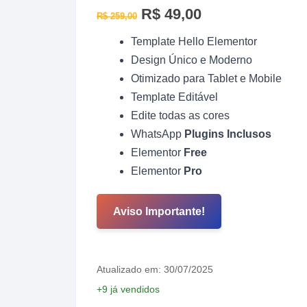
O
R$
49,00
O
R$
259,00
preço
preço
original
atual
Template Hello Elementor
era:
é:
R$ 259,00.
R$ 49,00.
Design Único e Moderno
Otimizado para Tablet e Mobile
Template Editável
Edite todas as cores
WhatsApp
Plugins Inclusos
Elementor
Free
Elementor
Pro
Aviso Importante!
Atualizado em: 30/07/2025
+9 já vendidos