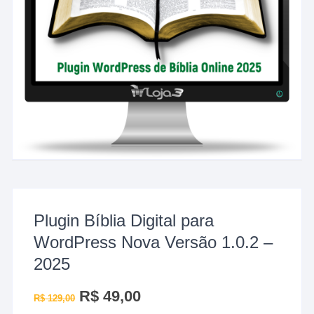
Plugin Bíblia Digital para
WordPress Nova Versão 1.0.2 –
2025
O
R$
49,00
O
R$
129,00
preço
preço