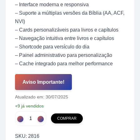
original
atual
– Interface moderna e responsiva
era:
é:
R$ 129,00.
R$ 49,00.
– Suporte a múltiplas versões da Bíblia (AA, ACF,
NVI)
– Cards personalizáveis para livros e capítulos
– Navegação intuitiva entre livros e capítulos
– Shortcode para versículo do dia
– Painel administrativo para personalização
– Cache integrado para melhor performance
Aviso Importante!
Atualizado em: 30/07/2025
+9 já vendidos
Plugin
COMPRAR
Bíblia
Digital
SKU:
2816
para