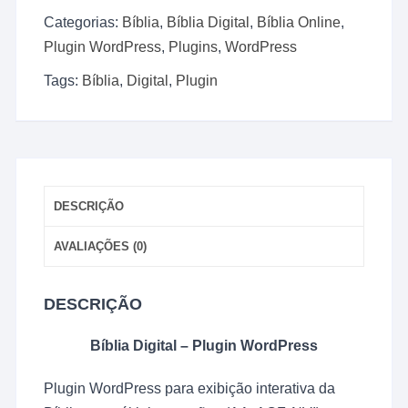
WordPress
Categorias:
Bíblia
,
Bíblia Digital
,
Bíblia Online
,
Nova
Plugin WordPress
,
Plugins
,
WordPress
Versão
1.0.2
Tags:
Bíblia
,
Digital
,
Plugin
-
2025
quantidade
DESCRIÇÃO
AVALIAÇÕES (0)
DESCRIÇÃO
Bíblia Digital – Plugin WordPress
Plugin WordPress para exibição interativa da