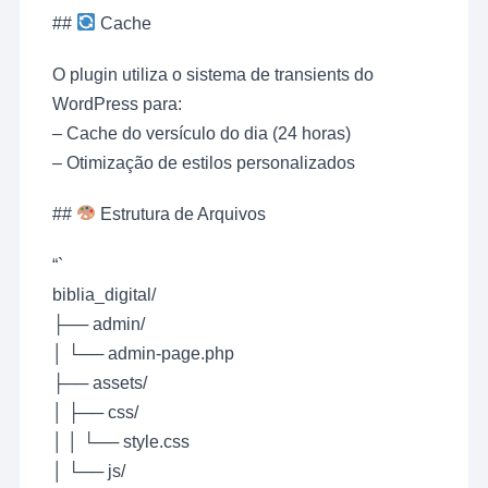
##
Cache
O plugin utiliza o sistema de transients do
WordPress para:
– Cache do versículo do dia (24 horas)
– Otimização de estilos personalizados
##
Estrutura de Arquivos
“`
biblia_digital/
├── admin/
│ └── admin-page.php
├── assets/
│ ├── css/
│ │ └── style.css
│ └── js/