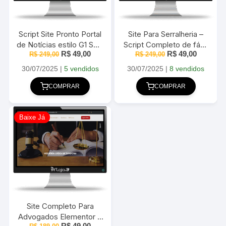
Script Site Pronto Portal
Site Para Serralheria –
de Notícias estilo G1 SEO
Script Completo de fácil
O
O
O
O
R$
49,00
R$
49,00
R$
249,00
2025
administração 2025
R$
249,00
preço
preço
preço
preço
original
atual
original
atual
30/07/2025
|
5 vendidos
30/07/2025
|
8 vendidos
era:
é:
era:
é:
R$ 249,00.
R$ 49,00.
R$ 249,00.
R$ 49,00
COMPRAR
COMPRAR
Baixe Já
Site Completo Para
Advogados Elementor +
O
O
R$
49,00