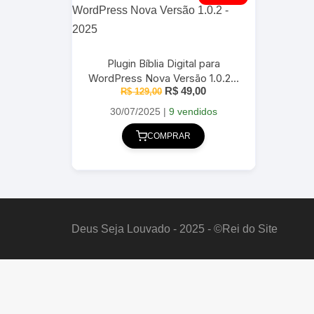
Plugin Bíblia Digital para
WordPress Nova Versão 1.0.2 –
O
O
R$
49,00
R$
129,00
2025
preço
preço
original
atual
30/07/2025
|
9 vendidos
era:
é:
R$ 129,00.
R$ 49,00.
COMPRAR
Deus Seja Louvado - 2025 - ©Rei do Site