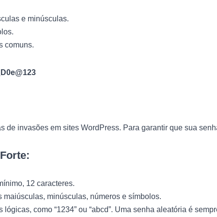
culas e minúsculas.
los.
os comuns.
_D0e@123
 de invasões em sites WordPress. Para garantir que sua senha 
Forte:
mínimo, 12 caracteres.
as maiúsculas, minúsculas, números e símbolos.
as lógicas, como “1234” ou “abcd”. Uma senha aleatória é sempr