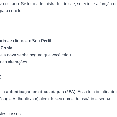
o usuário. Se for o administrador do site, selecione a função d
para concluir.
rios
e clique em
Seu Perfil
.
 Conta
.
pela nova senha segura que você criou.
r as alterações.
)
ve a
autenticação em duas etapas (2FA)
. Essa funcionalidade
 Google Authenticator) além do seu nome de usuário e senha.
stes passos: