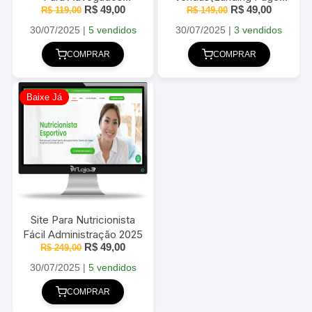
O
O
O
O
R$
49,00
R$
49,00
Elementor + WordPress
R$
119,00
Elementor Para Personal
R$
149,00
preço
preço
preço
preço
– 2025
2025
original
atual
original
atual
30/07/2025
|
5 vendidos
30/07/2025
|
3 vendidos
era:
é:
era:
é:
R$ 119,00.
R$ 49,00.
R$ 149,00.
R$ 49,00
COMPRAR
COMPRAR
Baixe Já
Site Para Nutricionista
Fácil Administração 2025
O
O
R$
49,00
R$
249,00
preço
preço
original
atual
30/07/2025
|
5 vendidos
era:
é:
R$ 249,00.
R$ 49,00.
COMPRAR