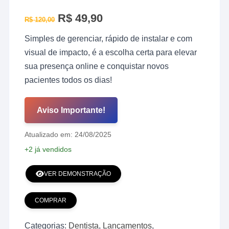
O
R$
49,90
O
R$
120,00
preço
preço
original
atual
Simples de gerenciar, rápido de instalar e com
era:
é:
R$ 120,00.
R$ 49,90.
visual de impacto, é a escolha certa para elevar
sua presença online e conquistar novos
pacientes todos os dias!
Aviso Importante!
Atualizado em: 24/08/2025
+2 já vendidos
VER DEMONSTRAÇÃO
COMPRAR
Landingpage
-
Categorias:
Dentista
,
Lançamentos
,