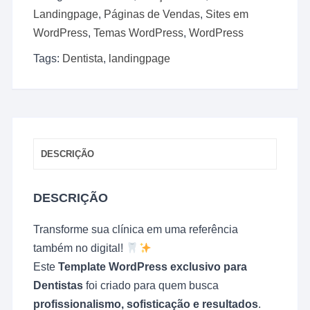
Página
Landingpage
,
Páginas de Vendas
,
Sites em
de
WordPress
,
Temas WordPress
,
WordPress
Venda
para
Tags:
Dentista
,
landingpage
Dentista
e
Clinicas
100%
Editável
2025
DESCRIÇÃO
quantidade
DESCRIÇÃO
Transforme sua clínica em uma referência
também no digital!
Este
Template WordPress exclusivo para
Dentistas
foi criado para quem busca
profissionalismo, sofisticação e resultados
.