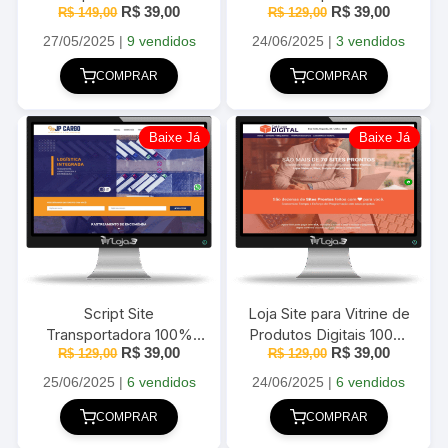
O
O
O
O
R$
39,00
R$
39,00
responsivo em PHP com
R$
149,00
R$
PHP com Painel
129,00
preço
preço
preço
preço
Painel Administrativo
Administrativo
original
atual
original
atual
27/05/2025
|
9 vendidos
24/06/2025
|
3 vendidos
era:
é:
era:
é:
R$ 149,00.
R$ 39,00.
R$ 129,00.
R$ 39,00
COMPRAR
COMPRAR
Baixe Já
Baixe Já
Script Site
Loja Site para Vitrine de
Transportadora 100%
Produtos Digitais 100%
O
O
O
O
R$
39,00
R$
39,00
responsivo em PHP com
R$
129,00
responsivo em PHP com
R$
129,00
preço
preço
preço
preço
Painel Administrativo
Painel Administrador
original
atual
original
atual
25/06/2025
|
6 vendidos
24/06/2025
|
6 vendidos
era:
é:
era:
é:
R$ 129,00.
R$ 39,00.
R$ 129,00.
R$ 39,00
COMPRAR
COMPRAR