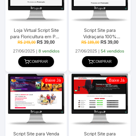
Loja Virtual Script Site
Script Site para
para Floricultura em PHP
Vidraçaria 100%
O
O
O
O
R$
39,00
R$
39,00
R$
249,00
com Painel
responsivo em PHP com
R$
189,00
preço
preço
preço
preço
Administrativo
Painel Administrativo
original
atual
original
atual
27/06/2025
|
8 vendidos
27/06/2025
|
54 vendidos
era:
é:
era:
é:
R$ 249,00.
R$ 39,00.
R$ 189,00.
R$ 39,00
COMPRAR
COMPRAR
Baixe Já
Baixe Já
Script Site para Venda
Script Site para