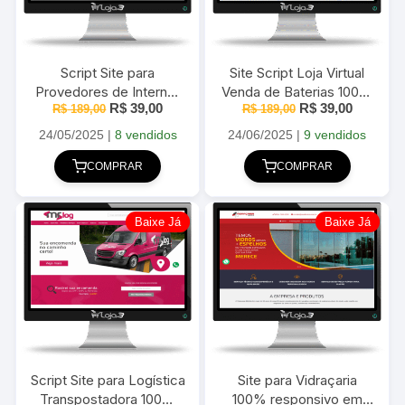
Script Site para
Site Script Loja Virtual
Provedores de Internet
Venda de Baterias 100%
O
O
O
O
R$
39,00
R$
39,00
100% responsivo em
R$
189,00
responsivo em PHP
R$
189,00
preço
preço
preço
preço
PHP com Painel
original
atual
original
atual
24/05/2025
|
8 vendidos
24/06/2025
|
9 vendidos
Administrativo
era:
é:
era:
é:
R$ 189,00.
R$ 39,00.
R$ 189,00.
R$ 39,00
COMPRAR
COMPRAR
Baixe Já
Baixe Já
Script Site para Logística
Site para Vidraçaria
Transpostadora 100%
100% responsivo em