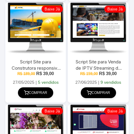
Baixe Já
Baixe Já
Script Site para
Script Site para Venda
Construtora responsivo
de IPTV Streaming de
O
O
O
O
R$
39,00
R$
39,00
em PHP com Painel
R$
189,00
Vídeo em PHP com
R$
159,00
preço
preço
preço
preço
Administrativo
Painel Administrável
original
atual
original
atual
27/05/2025
|
5 vendidos
27/06/2025
|
9 vendidos
era:
é:
era:
é:
R$ 189,00.
R$ 39,00.
R$ 159,00.
R$ 39,00
COMPRAR
COMPRAR
Baixe Já
Baixe Já