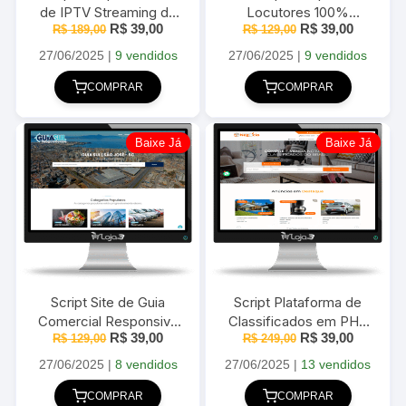
de IPTV Streaming de
Locutores 100%
O
O
O
O
R$
39,00
R$
39,00
R$
Vídeo com Painel
189,00
responsivo em PHP com
R$
129,00
preço
preço
preço
preço
Administrativo
Painel Administrativo
original
atual
original
atual
27/06/2025
|
9 vendidos
27/06/2025
|
9 vendidos
era:
é:
era:
é:
R$ 189,00.
R$ 39,00.
R$ 129,00.
R$ 39,00
COMPRAR
COMPRAR
Baixe Já
Baixe Já
Script Site de Guia
Script Plataforma de
Comercial Responsivo
Classificados em PHP
O
O
O
O
R$
39,00
R$
39,00
em PHP com Painel
R$
129,00
com Mercado Pago
R$
249,00
preço
preço
preço
preço
Administrativo
original
atual
original
atual
27/06/2025
|
8 vendidos
27/06/2025
|
13 vendidos
era:
é:
era:
é:
R$ 129,00.
R$ 39,00.
R$ 249,00.
R$ 39,00
COMPRAR
COMPRAR