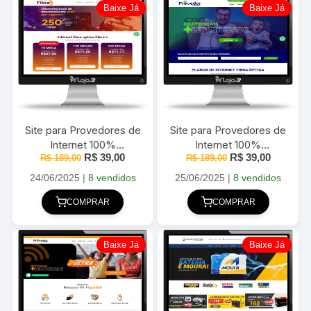
Baixe Já
Baixe Já
Site para Provedores de
Site para Provedores de
Internet 100%
Internet 100%
O
O
O
O
R$
39,00
R$
39,00
responsivo em PHP com
R$
189,00
responsivo em PHP com
R$
189,00
preço
preço
preço
preço
Painel Administrativo
Painel Administrativo
original
atual
original
atual
24/06/2025
|
8 vendidos
25/06/2025
|
8 vendidos
era:
é:
era:
é:
R$ 189,00.
R$ 39,00.
R$ 189,00.
R$ 39,00
COMPRAR
COMPRAR
Baixe Já
Baixe Já