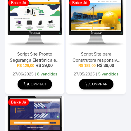
Baixe Já
Baixe Já
Script Site Pronto
Script Site para
Segurança Eletrônica em
Construtora responsivo
O
O
O
O
R$
39,00
R$
39,00
R$
129,00
PHP
em PHP com Painel
R$
189,00
preço
preço
preço
preço
Administrativo
original
atual
original
atual
27/06/2025
|
8 vendidos
27/05/2025
|
5 vendidos
era:
é:
era:
é:
R$ 129,00.
R$ 39,00.
R$ 189,00.
R$ 39,00
COMPRAR
COMPRAR
Baixe Já