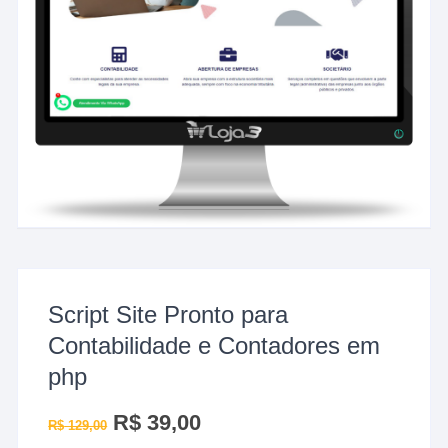
Script Site Pronto para
Contabilidade e Contadores em
php
O
R$
39,00
O
R$
129,00
preço
preço