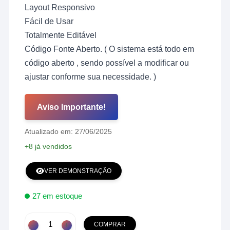
original
atual
Layout Responsivo
era:
é:
R$ 129,00.
R$ 39,00.
Fácil de Usar
Totalmente Editável
Código Fonte Aberto. ( O sistema está todo em
código aberto , sendo possível a modificar ou
ajustar conforme sua necessidade. )
Aviso Importante!
Atualizado em: 27/06/2025
+8 já vendidos
VER DEMONSTRAÇÃO
27 em estoque
Script
COMPRAR