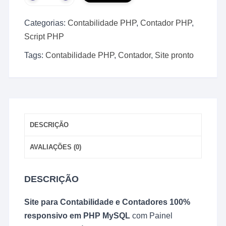
Site
Pronto
Categorias:
Contabilidade PHP
,
Contador PHP
,
para
Contabilidade
Script PHP
e
Tags:
Contabilidade PHP
,
Contador
,
Site pronto
Contadores
em
php
quantidade
DESCRIÇÃO
AVALIAÇÕES (0)
DESCRIÇÃO
Site para Contabilidade e Contadores 100%
responsivo em PHP MySQL
com Painel