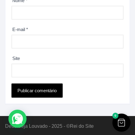
Nome
*
E-mail
*
Site
0
Deus Seja Louvado - 2025 - ©Rei do Site