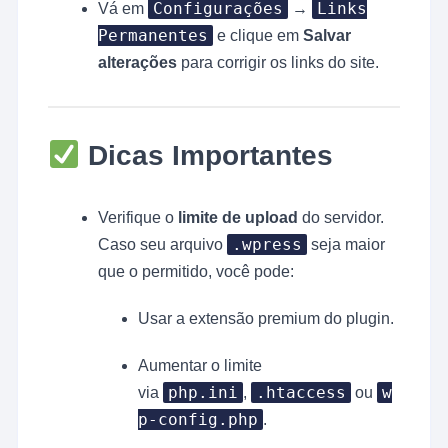
Configurações
Links
Vá em
→
Permanentes
e clique em
Salvar
alterações
para corrigir os links do site.
Dicas Importantes
Verifique o
limite de upload
do servidor.
.wpress
Caso seu arquivo
seja maior
que o permitido, você pode:
Usar a extensão premium do plugin.
Aumentar o limite
php.ini
.htaccess
w
via
,
ou
p-config.php
.