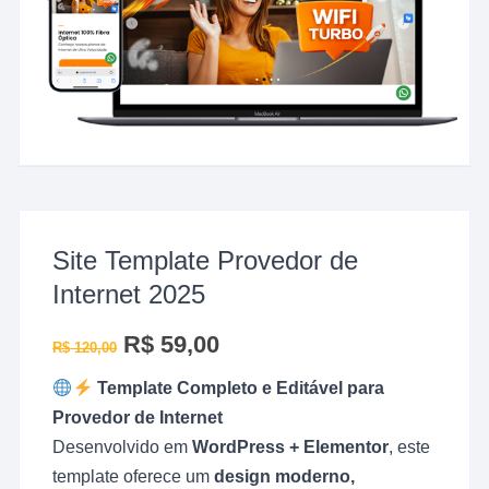
Site Template Provedor de
Internet 2025
O
R$
59,00
O
R$
120,00
preço
preço
original
atual
Template Completo e Editável para
era:
é:
R$ 120,00.
R$ 59,00.
Provedor de Internet
Desenvolvido em
WordPress + Elementor
, este
template oferece um
design moderno,