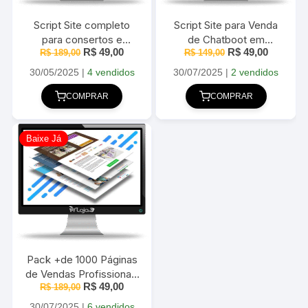
Script Site completo
Script Site para Venda
para consertos e
de Chatboot em
O
O
O
O
R$
49,00
R$
49,00
assistência técnica de
R$
189,00
R$
WorPress 2025
149,00
preço
preço
preço
preço
celulares 2025
original
atual
original
atual
30/05/2025
|
4 vendidos
30/07/2025
|
2 vendidos
era:
é:
era:
é:
R$ 189,00.
R$ 49,00.
R$ 149,00.
R$ 49,00
COMPRAR
COMPRAR
Baixe Já
Pack +de 1000 Páginas
de Vendas Profissionais
O
O
R$
49,00
Editáveis com Elementor
R$
189,00
preço
preço
2025
original
atual
30/07/2025
|
6 vendidos