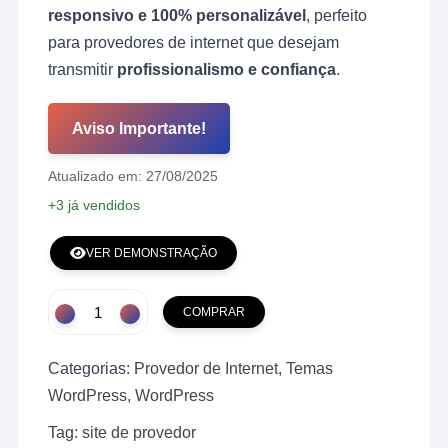
responsivo e 100% personalizável
, perfeito
para provedores de internet que desejam
transmitir
profissionalismo e confiança
.
Aviso Importante!
Atualizado em: 27/08/2025
+3 já vendidos
VER DEMONSTRAÇÃO
Site
COMPRAR
Template
Provedor
Categorias:
Provedor de Internet
,
Temas
de
Internet
WordPress
,
WordPress
2025
Tag:
site de provedor
quantidade