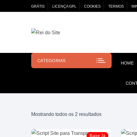
Pular
GRÁTIS
LICENÇA GPL
COOKIES
TERMOS
MI
para
o
conteúdo
CATEGORIAS
HOME
CON
Classificado
Mostrando todos os 2 resultados
por
mais
Baixe Já
recente