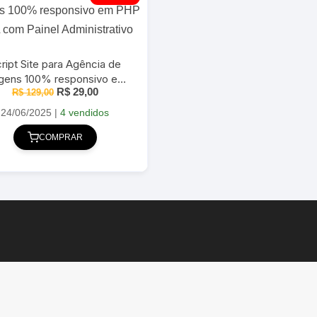
ript Site para Agência de
gens 100% responsivo em
O
O
R$
29,00
PHP MySQL com Painel
R$
129,00
preço
preço
Administrativo
original
atual
24/06/2025
|
4 vendidos
era:
é:
R$ 129,00.
R$ 29,00.
COMPRAR