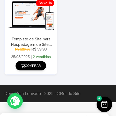
Baixe Já
Template de Site para
Hospedagem de Sites
O
O
R$
59,90
Editável Host 2025
R$
120,00
preço
preço
original
atual
25/08/2025
|
2 vendidos
era:
é:
R$ 120,00.
R$ 59,90.
COMPRAR
Deus Seja Louvado - 2025 - ©Rei do Site
0