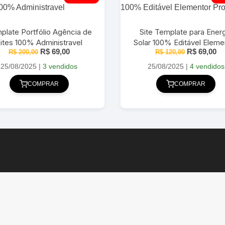
plate Portfólio Agência de
Site Template para Ener
ites 100% Administravel
Solar 100% Editável Eleme
O
O
O
O
R$
69,00
R$
69,00
R$
200,00
R$
120,00
Pro 2025
preço
preço
preço
pr
original
atual
original
at
25/08/2025
|
3 vendidos
25/08/2025
|
4 vendidos
era:
é:
era:
é:
R$ 200,00.
R$ 69,00.
R$ 120,00.
R$
COMPRAR
COMPRAR