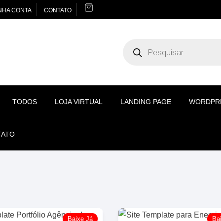
NHA CONTA
CONTATO
Pesquisar
produtos
TODOS
LOJA VIRTUAL
LANDING PAGE
WORDPR
TATO
Baixe Já
Ba