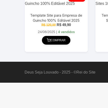
Template Site para Empresa de
Tem
Guincho 100% Editável 2025
S
O
O
R$
49,90
R$
120,00
preço
preço
original
atual
24/08/2025
|
4 vendidos
era:
é:
R$ 120,00.
R$ 49,90.
COMPRAR
Deus Seja Louvado - 2025 - ©Rei do Site