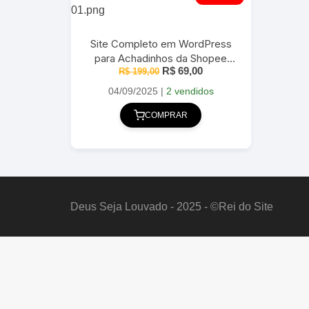
Site Completo em WordPress
para Achadinhos da Shopee
O
O
R$
69,00
R$
199,00
2025
preço
preço
original
atual
04/09/2025
|
2 vendidos
era:
é:
R$ 199,00.
R$ 69,00.
COMPRAR
Deus Seja Louvado - 2025 - ©Rei do Site