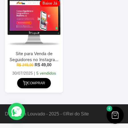
Baixe Já
Site para Venda de
Seguidores no Instagram
O
O
R$
49,00
2025 Administrável
R$
249,00
preço
preço
original
atual
30/07/2025
|
5 vendidos
era:
é:
R$ 249,00.
R$ 49,00.
COMPRAR
0
Deus Seja Louvado - 2025 - ©Rei do Site