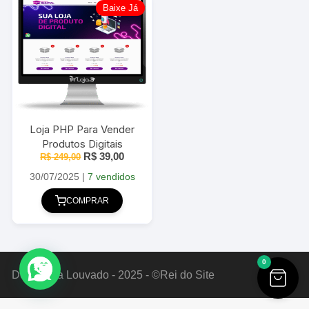
Baixe Já
Loja PHP Para Vender
Produtos Digitais
O
O
R$
39,00
R$
249,00
preço
preço
original
atual
30/07/2025
|
7 vendidos
era:
é:
R$ 249,00.
R$ 39,00.
COMPRAR
0
Deus Seja Louvado - 2025 - ©Rei do Site