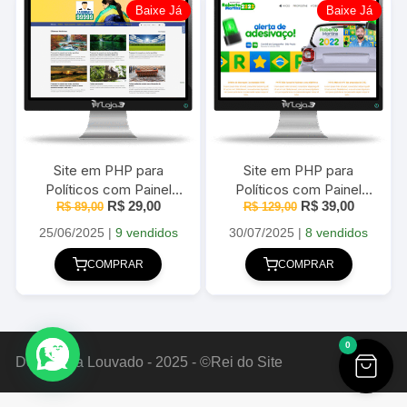
Baixe Já
Baixe Já
Site em PHP para
Site em PHP para
Políticos com Painel
Políticos com Painel
O
O
O
O
R$
29,00
R$
39,00
Administrador – Modelo2
R$
89,00
R$
Administrador
129,00
preço
preço
preço
preço
original
atual
original
atual
25/06/2025
|
9 vendidos
30/07/2025
|
8 vendidos
era:
é:
era:
é:
R$ 89,00.
R$ 29,00.
R$ 129,00.
R$ 39,00
COMPRAR
COMPRAR
0
Deus Seja Louvado - 2025 - ©Rei do Site