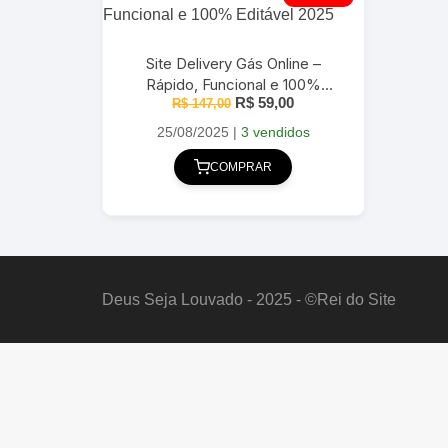
Site Delivery Gás Online –
Rápido, Funcional e 100%
O
O
R$
59,00
R$
Editável 2025
147,00
preço
preço
original
atual
25/08/2025
|
3 vendidos
era:
é:
R$ 147,00.
R$ 59,00.
COMPRAR
Deus Seja Louvado - 2025 - ©Rei do Site