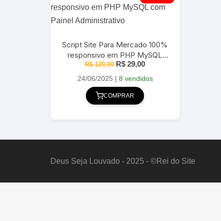
Script Site Para Mercado 100%
responsivo em PHP MySQL
O
O
R$
29,00
com Painel Administrativo
R$
129,00
preço
preço
original
atual
24/06/2025
|
8 vendidos
era:
é:
R$ 129,00.
R$ 29,00.
COMPRAR
Deus Seja Louvado - 2025 - ©Rei do Site