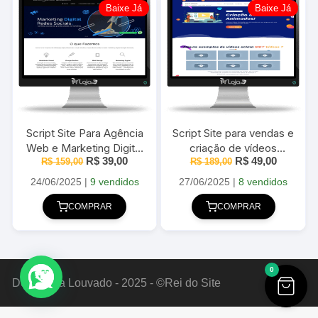
Baixe Já
Baixe Já
Script Site Para Agência
Script Site para vendas e
Web e Marketing Digital
criação de vídeos
O
O
O
O
R$
39,00
R$
49,00
R$
159,00
em PHP
animados e Marketing
R$
189,00
preço
preço
preço
preço
2025
original
atual
original
atual
24/06/2025
|
9 vendidos
27/06/2025
|
8 vendidos
era:
é:
era:
é:
R$ 159,00.
R$ 39,00.
R$ 189,00.
R$ 49,00
COMPRAR
COMPRAR
0
Deus Seja Louvado - 2025 - ©Rei do Site