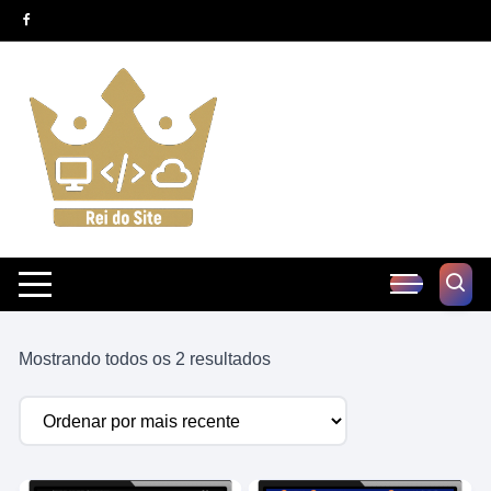
Pular
para
o
conteúdo
Classificado
Mostrando todos os 2 resultados
por
mais
recente