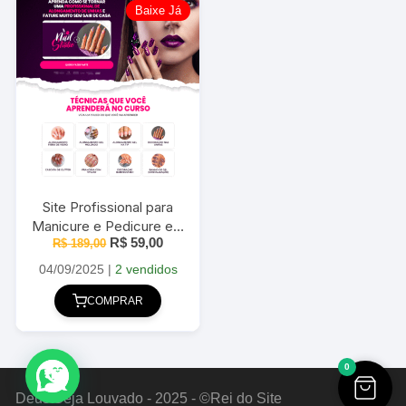
Baixe Já
Site Profissional para
Manicure e Pedicure em
O
O
R$
59,00
R$
WordPress 2025
189,00
preço
preço
original
atual
04/09/2025
|
2 vendidos
era:
é:
R$ 189,00.
R$ 59,00.
COMPRAR
0
Deus Seja Louvado - 2025 - ©Rei do Site