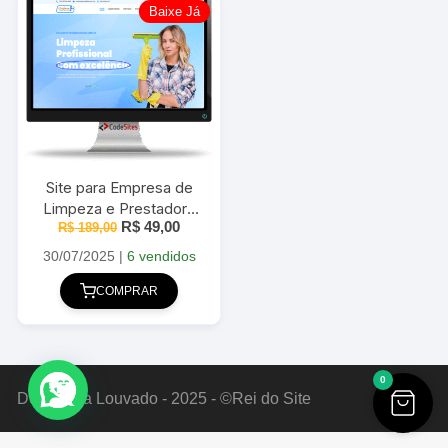
Baixe Já
Site para Empresa de
Limpeza e Prestadora
O
O
R$
49,00
R$
de Serviços –
189,00
preço
preço
WordPress + Elementor
original
atual
30/07/2025
|
6 vendidos
2025
era:
é:
R$ 189,00.
R$ 49,00.
COMPRAR
0
Deus Seja Louvado - 2025 - ©Rei do Site