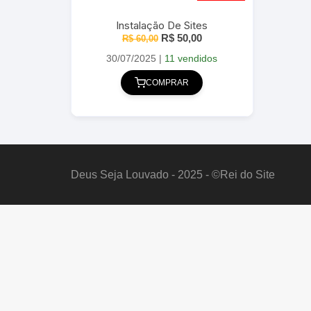
Instalação De Sites
O
O
R$
50,00
R$
60,00
preço
preço
original
atual
30/07/2025
|
11 vendidos
era:
é:
R$ 60,00.
R$ 50,00.
COMPRAR
Deus Seja Louvado - 2025 - ©Rei do Site