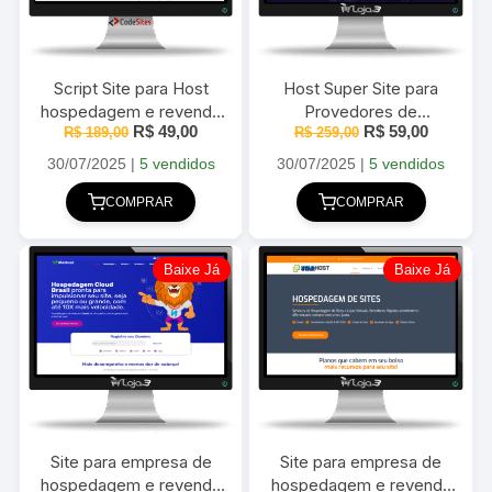
Script Site para Host
Host Super Site para
hospedagem e revenda
Provedores de
O
O
O
O
R$
49,00
R$
59,00
R$
de Hospedagem
189,00
Hospedagem Com
R$
259,00
preço
preço
preço
preço
WordPress
Gerenciador de Host
original
atual
original
atual
30/07/2025
|
5 vendidos
30/07/2025
|
5 vendidos
era:
é:
era:
é:
R$ 189,00.
R$ 49,00.
R$ 259,00.
R$ 59,00
COMPRAR
COMPRAR
Baixe Já
Baixe Já
Site para empresa de
Site para empresa de
hospedagem e revenda
hospedagem e revenda