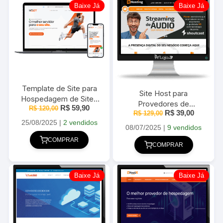
Baixe Já
Baixe Já
Template de Site para
Site Host para
Hospedagem de Sites
Provedores de
O
O
R$
59,90
Editável Host 2025
R$
120,00
O
O
R$
39,00
Hospedagem 100%
R$
129,00
preço
preço
preço
preço
original
atual
25/08/2025
|
2 vendidos
responsivo com Painel
original
atual
08/07/2025
|
9 vendidos
era:
é:
era:
é:
R$ 120,00.
R$ 59,90.
COMPRAR
R$ 129,00.
R$ 39,00
COMPRAR
Baixe Já
Baixe Já