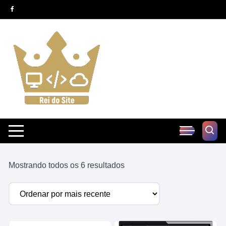
Pular
para
o
conteúdo
Classificado
Mostrando todos os 6 resultados
por
mais
recente