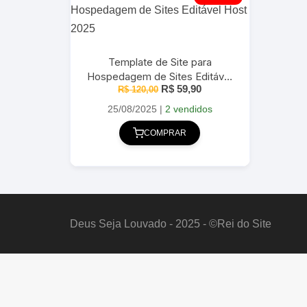
Template de Site para
Hospedagem de Sites Editável
O
O
R$
59,90
R$
120,00
Host 2025
preço
preço
original
atual
25/08/2025
|
2 vendidos
era:
é:
R$ 120,00.
R$ 59,90.
COMPRAR
Deus Seja Louvado - 2025 - ©Rei do Site