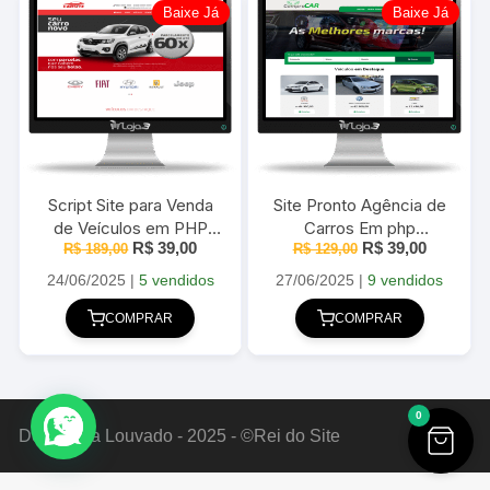
Baixe Já
Baixe Já
Script Site para Venda
Site Pronto Agência de
de Veículos em PHP
Carros Em php
O
O
O
O
R$
39,00
R$
39,00
com painel administrável
R$
189,00
R$
Administrável
129,00
preço
preço
preço
preço
original
atual
original
atual
24/06/2025
|
5 vendidos
27/06/2025
|
9 vendidos
era:
é:
era:
é:
R$ 189,00.
R$ 39,00.
R$ 129,00.
R$ 39,00
COMPRAR
COMPRAR
0
Deus Seja Louvado - 2025 - ©Rei do Site