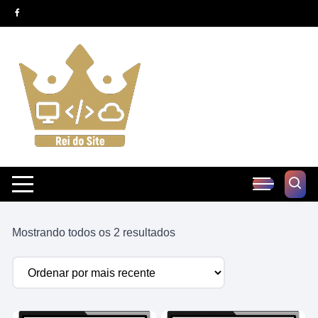
Pular
para
o
conteúdo
Classificado
Mostrando todos os 2 resultados
por
mais
recente