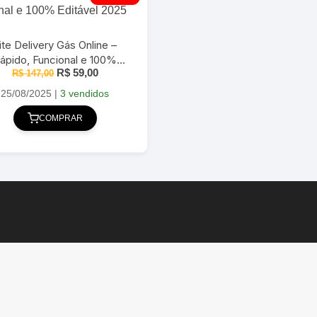
ite Delivery Gás Online –
ápido, Funcional e 100%
O
O
R$
59,00
R$
Editável 2025
147,00
preço
preço
original
atual
25/08/2025
|
3 vendidos
era:
é:
R$ 147,00.
R$ 59,00.
COMPRAR