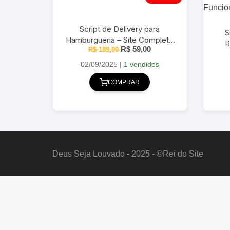
Script de Delivery para
S
Hamburgueria – Site Completo
R
O
O
R$
59,00
em WordPress 2025
R$
189,00
preço
preço
original
atual
02/09/2025
|
1 vendidos
era:
é:
R$ 189,00.
R$ 59,00.
COMPRAR
Deus Seja Louvado - 2025 - ©Rei do Site