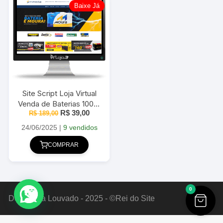
Baixe Já
Site Script Loja Virtual
Venda de Baterias 100%
O
O
R$
39,00
responsivo em PHP
R$
189,00
preço
preço
original
atual
24/06/2025
|
9 vendidos
era:
é:
R$ 189,00.
R$ 39,00.
COMPRAR
0
Deus Seja Louvado - 2025 - ©Rei do Site