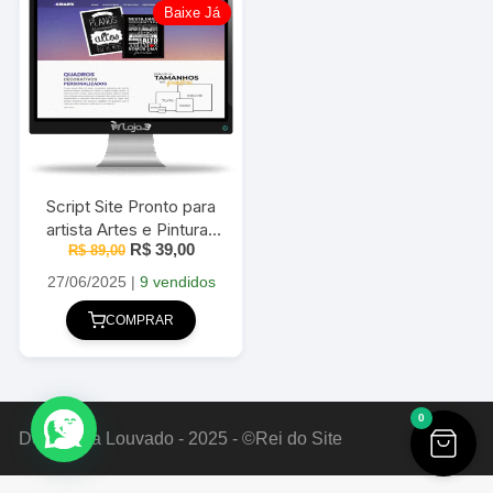
Baixe Já
Script Site Pronto para
artista Artes e Pinturas
O
O
R$
39,00
R$
89,00
em PHP
preço
preço
original
atual
27/06/2025
|
9 vendidos
era:
é:
R$ 89,00.
R$ 39,00.
COMPRAR
0
Deus Seja Louvado - 2025 - ©Rei do Site