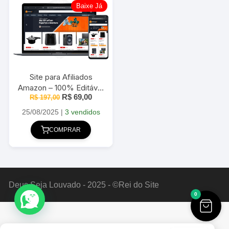
Baixe Já
Site para Afiliados
Amazon – 100% Editável
O
O
R$
69,00
R$
197,00
2025
preço
preço
original
atual
25/08/2025
|
3 vendidos
era:
é:
R$ 197,00.
R$ 69,00.
COMPRAR
Deus Seja Louvado - 2025 - ©Rei do Site
0