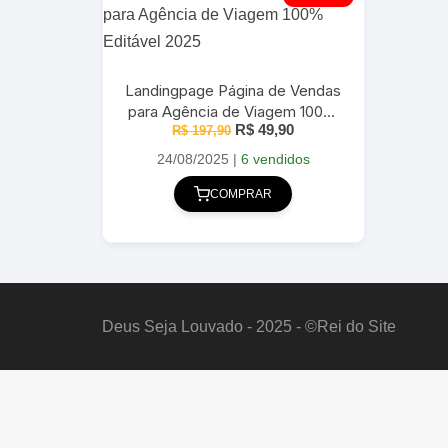
Landingpage Página de Vendas
para Agência de Viagem 100%
O
O
R$
49,90
R$
Editável 2025
197,90
preço
preço
original
atual
24/08/2025
|
6 vendidos
era:
é:
R$ 197,90.
R$ 49,90.
COMPRAR
Deus Seja Louvado - 2025 - ©Rei do Site