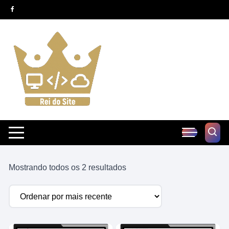
Pular
para
o
conteúdo
Classificado
Mostrando todos os 2 resultados
por
mais
recente