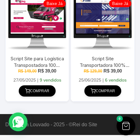
Baixe Já
Baixe Já
Script Site para Logística
Script Site
Transpostadora 100%
Transportadora 100%
O
O
O
O
R$
39,00
R$
39,00
responsivo em PHP com
R$
149,00
responsivo em PHP com
R$
129,00
preço
preço
preço
preço
Painel Administrativo
Painel Administrativo
original
atual
original
atual
27/05/2025
|
9 vendidos
25/06/2025
|
6 vendidos
era:
é:
era:
é:
R$ 149,00.
R$ 39,00.
R$ 129,00.
R$ 39,00
COMPRAR
COMPRAR
0
Deus Seja Louvado - 2025 - ©Rei do Site