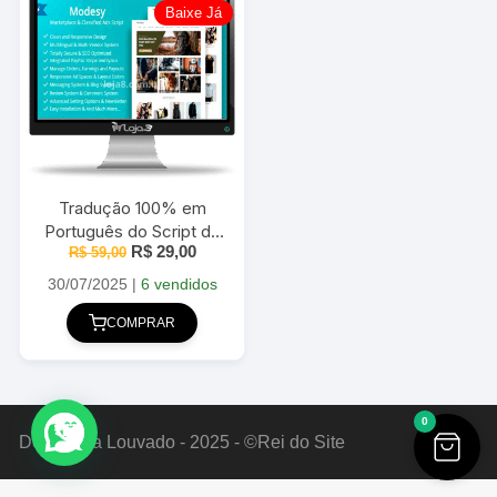
Baixe Já
Tradução 100% em
Português do Script de
O
O
R$
29,00
Classificados Modesy
R$
59,00
preço
preço
V2.5.3
original
atual
30/07/2025
|
6 vendidos
era:
é:
R$ 59,00.
R$ 29,00.
COMPRAR
0
Deus Seja Louvado - 2025 - ©Rei do Site