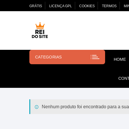
Pular
GRÁTIS
LICENÇA GPL
COOKIES
TERMOS
MI
para
o
conteúdo
CATEGORIAS
HOME
CON
Nenhum produto foi encontrado para a sua