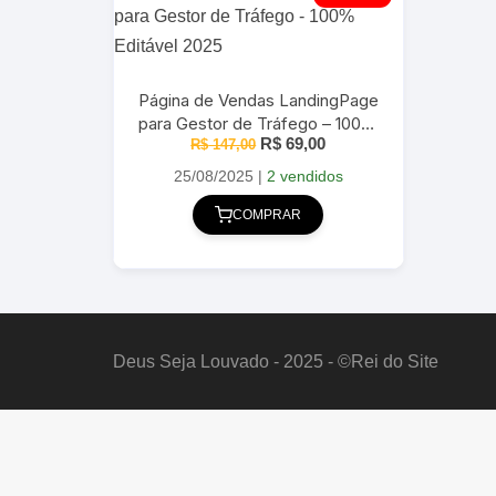
Página de Vendas LandingPage
para Gestor de Tráfego – 100%
O
O
R$
69,00
R$
Editável 2025
147,00
preço
preço
original
atual
25/08/2025
|
2 vendidos
era:
é:
R$ 147,00.
R$ 69,00.
COMPRAR
Deus Seja Louvado - 2025 - ©Rei do Site